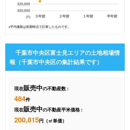
320,000
300,000
３年前
２年前
１年前
半年前
(円)
※平均価格は前期時点で計算したものです。
千葉市中央区富士見エリアの土地相場情
報（千葉市中央区の集計結果です）
販売中
現在
の不動産数 :
484
件
販売中
現在
の不動産平米価格 :
200,815
円（㎡単価）