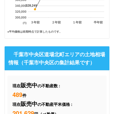
328,249
340,000
320,000
300,000
３年前
２年前
１年前
半年前
(円)
※平均価格は前期時点で計算したものです。
千葉市中央区道場北町エリアの土地相場
情報（千葉市中央区の集計結果です）
販売中
現在
の不動産数 :
489
件
販売中
現在
の不動産平米価格 :
201,629
円（㎡単価）