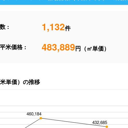
1,132
 :
件
483,889
平米価格 :
円（㎡単価）
米単価）の推移
460,184
432,685