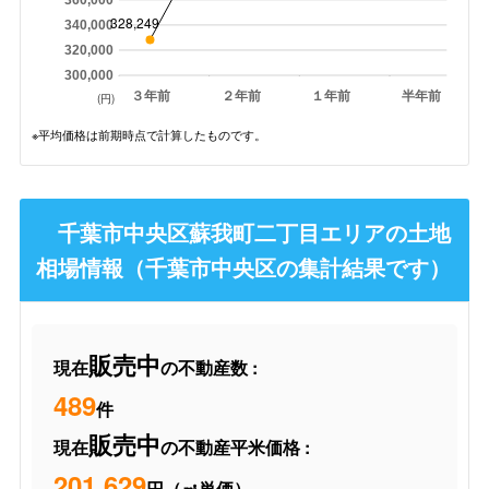
328,249
340,000
320,000
300,000
３年前
２年前
１年前
半年前
(円)
※平均価格は前期時点で計算したものです。
千葉市中央区蘇我町二丁目エリアの土地
相場情報（千葉市中央区の集計結果です）
販売中
現在
の不動産数 :
489
件
販売中
現在
の不動産平米価格 :
201,629
円（㎡単価）