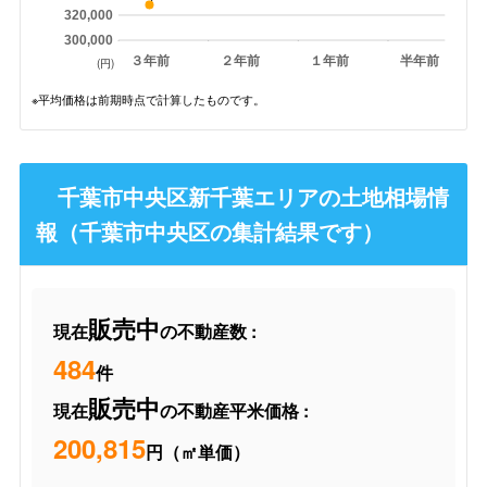
320,000
300,000
３年前
２年前
１年前
半年前
(円)
※平均価格は前期時点で計算したものです。
千葉市中央区新千葉エリアの土地相場情
報（千葉市中央区の集計結果です）
販売中
現在
の不動産数 :
484
件
販売中
現在
の不動産平米価格 :
200,815
円（㎡単価）