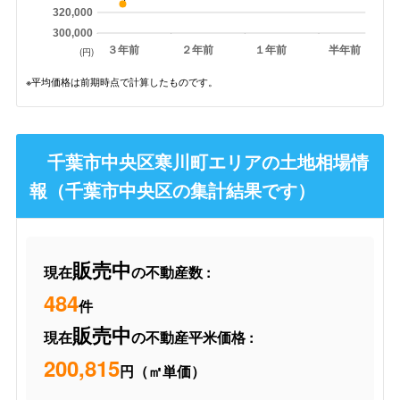
320,000
300,000
３年前
２年前
１年前
半年前
(円)
※平均価格は前期時点で計算したものです。
千葉市中央区寒川町エリアの土地相場情
報（千葉市中央区の集計結果です）
販売中
現在
の不動産数 :
484
件
販売中
現在
の不動産平米価格 :
200,815
円（㎡単価）