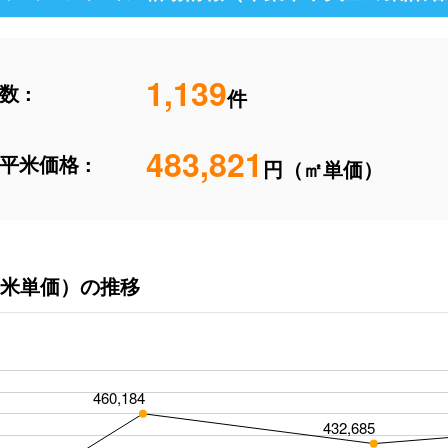
1,139
 :
件
483,821
平米価格 :
円（㎡単価）
米単価）の推移
460,184
432,685