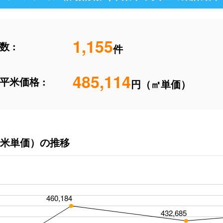
1,155
 :
件
485,114
平米価格 :
円（㎡単価）
米単価）の推移
460,184
432,685