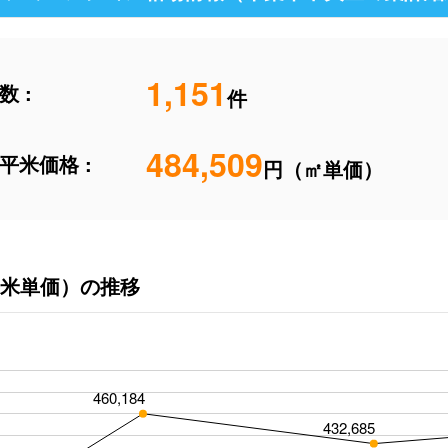
1,151
 :
件
484,509
平米価格 :
円（㎡単価）
米単価）の推移
460,184
432,685