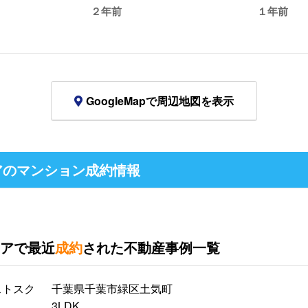
２年前
１年前
GoogleMapで周辺地図を表示
アのマンション成約情報
アで最近
成約
された不動産事例一覧
ストスク
千葉県千葉市緑区土気町
3LDK