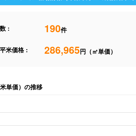
190
 :
件
286,965
平米価格 :
円（㎡単価）
米単価）の推移