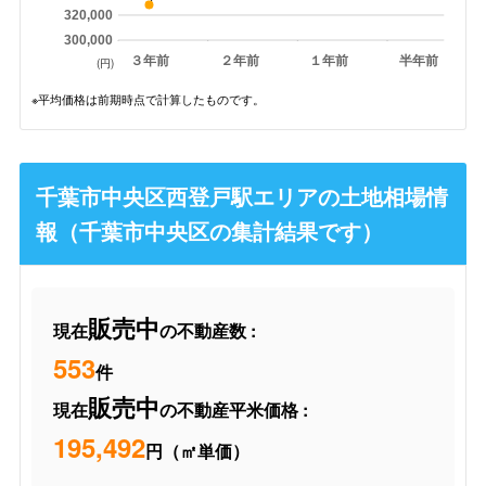
320,000
300,000
３年前
２年前
１年前
半年前
(円)
※平均価格は前期時点で計算したものです。
千葉市中央区西登戸駅エリアの土地相場情
報（千葉市中央区の集計結果です）
販売中
現在
の不動産数 :
553
件
販売中
現在
の不動産平米価格 :
195,492
円（㎡単価）