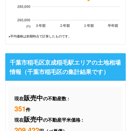
280,000
260,000
３年前
２年前
１年前
半年前
(円)
※平均価格は前期時点で計算したものです。
千葉市稲毛区京成稲毛駅エリアの土地相場
情報（千葉市稲毛区の集計結果です）
販売中
現在
の不動産数 :
351
件
販売中
現在
の不動産平米価格 :
209,422
円（㎡単価）