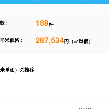
189
 :
件
287,534
平米価格 :
円（㎡単価）
米単価）の推移