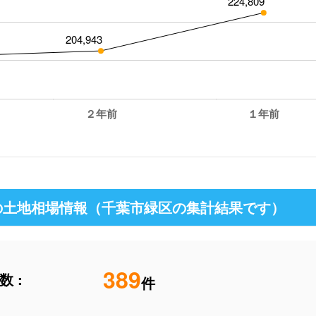
224,809
204,943
２年前
１年前
の土地相場情報（千葉市緑区の集計結果です）
389
 :
件