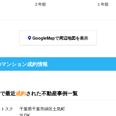
２年前
１年前
GoogleMapで周辺地図を表示
のマンション成約情報
で最近
成約
された不動産事例一覧
ストスク
千葉県千葉市緑区土気町
3LDK