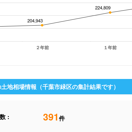
224,809
204,943
２年前
１年前
の土地相場情報（千葉市緑区の集計結果です）
391
 :
件