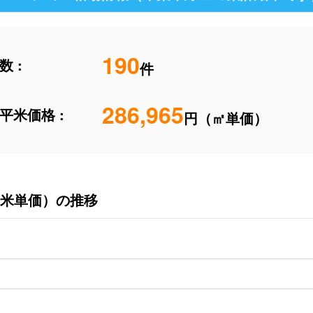
190
 :
件
286,965
平米価格 :
円（㎡単価）
米単価）の推移