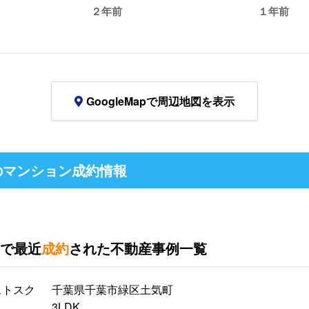
２年前
１年前
GoogleMapで周辺地図を表示
のマンション成約情報
で最近
成約
された不動産事例一覧
ストスク
千葉県千葉市緑区土気町
3LDK