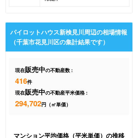
パイロットハウス新検見川周辺の相場情報
（千葉市花見川区の集計結果です）
販売中
現在
の不動産数 :
416
件
販売中
現在
の不動産平米価格 :
294,702
円（㎡単価）
マンション平均価格（平米単価）の推移