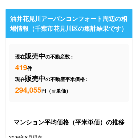
油井花見川アーバンコンフォート周辺の相
場情報（千葉市花見川区の集計結果です）
販売中
現在
の不動産数 :
419
件
販売中
現在
の不動産平米価格 :
294,055
円（㎡単価）
マンション平均価格（平米単価）の推移
2026年8月現在