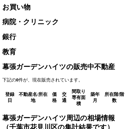
お買い物
病院・クリニック
銀行
教育
幕張ガーデンハイツの販売中不動産
下記の
0
件が、現在販売されています。
間取り
登録
不動産名/所在
価
交
築年
所在階/階
専有面
日
地
格
通
月
数
積
幕張ガーデンハイツ周辺の相場情報
（千葉市花見川区の集計結果です）