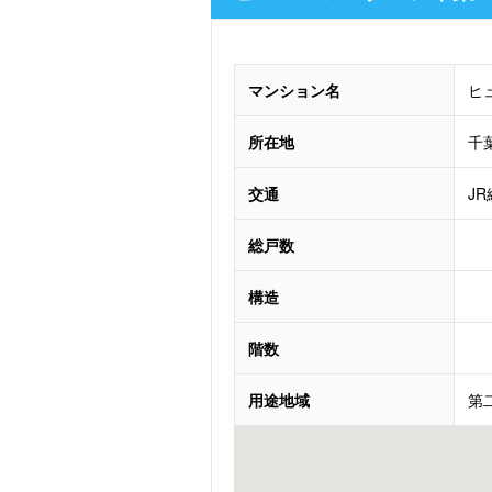
マンション名
ヒ
所在地
千
交通
J
総戸数
構造
階数
用途地域
第