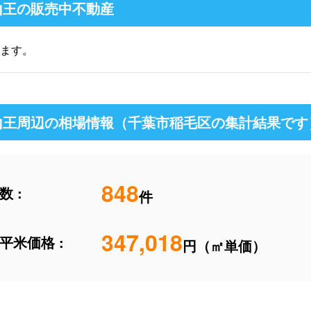
山王の販売中不動産
ます。
山王周辺の相場情報（千葉市稲毛区の集計結果です
848
 :
件
347,018
平米価格 :
円（㎡単価）