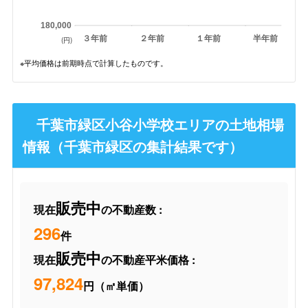
180,000
３年前
２年前
１年前
半年前
(円)
※平均価格は前期時点で計算したものです。
千葉市緑区小谷小学校エリアの土地相場
情報（千葉市緑区の集計結果です）
販売中
現在
の不動産数 :
296
件
販売中
現在
の不動産平米価格 :
97,824
円（㎡単価）