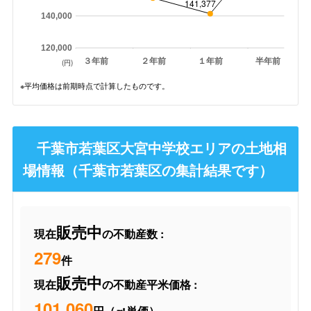
141,377
140,000
120,000
３年前
２年前
１年前
半年前
(円)
※平均価格は前期時点で計算したものです。
千葉市若葉区大宮中学校エリアの土地相
場情報（千葉市若葉区の集計結果です）
販売中
現在
の不動産数 :
279
件
販売中
現在
の不動産平米価格 :
101,060
円（㎡単価）