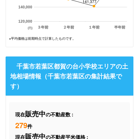
141,377
140,000
120,000
３年前
２年前
１年前
半年前
(円)
※平均価格は前期時点で計算したものです。
千葉市若葉区都賀の台小学校エリアの土
地相場情報（千葉市若葉区の集計結果で
す）
販売中
現在
の不動産数 :
279
件
販売中
現在
の不動産平米価格 :