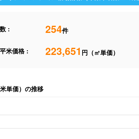
254
 :
件
223,651
平米価格 :
円（㎡単価）
米単価）の推移