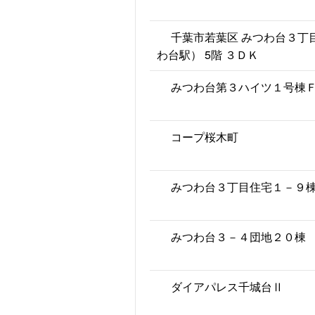
千葉市若葉区 みつわ台３丁
わ台駅） 5階 ３ＤＫ
みつわ台第３ハイツ１号棟
コープ桜木町
みつわ台３丁目住宅１－９
みつわ台３－４団地２０棟
ダイアパレス千城台Ⅱ