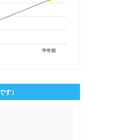
半年前
です）