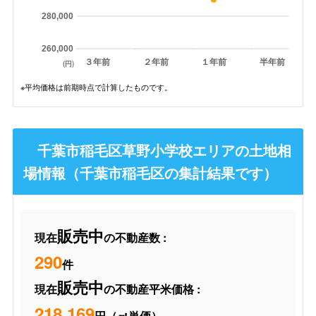
280,000
260,000
３年前
２年前
１年前
半年前
(円)
※平均価格は前期時点で計算したものです。
千葉市稲毛区草野小学校エリアの土地相
場情報（千葉市稲毛区の集計結果です）
販売中
現在
の不動産数 :
290
件
販売中
現在
の不動産平米価格 :
218,169
円（㎡単価）