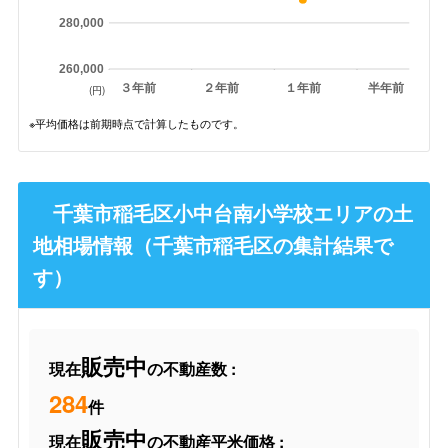
280,000
260,000
３年前
２年前
１年前
半年前
(円)
※平均価格は前期時点で計算したものです。
千葉市稲毛区小中台南小学校エリアの土
地相場情報（千葉市稲毛区の集計結果で
す）
販売中
現在
の不動産数 :
284
件
販売中
現在
の不動産平米価格 :