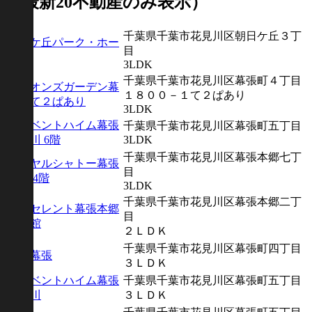
（最新20不動産のみ表示）
千葉県千葉市花見川区朝日ケ丘３丁
朝日ケ丘パーク・ホー
目
ムズ
3LDK
千葉県千葉市花見川区幕張町４丁目
ライオンズガーデン幕
１８００－１て２ぱあり
張 て２ぱあり
3LDK
アーベントハイム幕張
千葉県千葉市花見川区幕張町五丁目
花見川 6階
3LDK
千葉県千葉市花見川区幕張本郷七丁
ロイヤルシャトー幕張
目
本郷 4階
3LDK
千葉県千葉市花見川区幕張本郷二丁
エクセレント幕張本郷
目
壱番館
２ＬＤＫ
千葉県千葉市花見川区幕張町四丁目
ルネ幕張
３ＬＤＫ
アーベントハイム幕張
千葉県千葉市花見川区幕張町五丁目
花見川
３ＬＤＫ