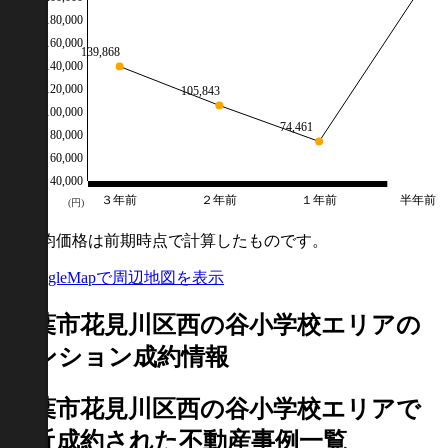
180,000
160,000
139,868
140,000
120,000
105,843
100,000
74,461
80,000
60,000
40,000
３年前
２年前
１年前
半年前
(円)
※平均価格は前期時点で計算したものです。
GoogleMapで周辺地図を表示
千葉市花見川区西の谷小学校エリアの
マンション成約情報
千葉市花見川区西の谷小学校エリアで
最近
成約
された不動産事例一覧