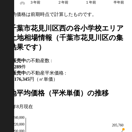
３年前
２年前
１年前
半年前
(円)
※平均価格は前期時点で計算したものです。
千葉市花見川区西の谷小学校エリア
の土地相場情報（千葉市花見川区の集
計結果です）
現在
販売中
の不動産数 :
289
件
現在
販売中
の不動産平米価格 :
176,345
円（㎡単価）
土地平均価格（平米単価）の推移
2026年8月現在
240,000
220,000
205,760
200,000