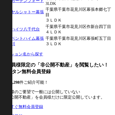
幕張ガーデンフォート
3LDK
千葉県千葉市花見川区幕張本郷七丁
ロイヤルシャトー幕張
目
本郷
３ＬＤＫ
千葉県千葉市花見川区作新台四丁目
サンハイツ八千代台
４ＬＤＫ
アーベントハイム幕張
千葉県千葉市花見川区幕張町五丁目
花見川
３ＬＤＫ
マンション名から探す
現在
1,298
件ご紹介可能！
売主様のご要望で一般には公開していない
「非公開不動産」を会員様だけに限定公開しています。