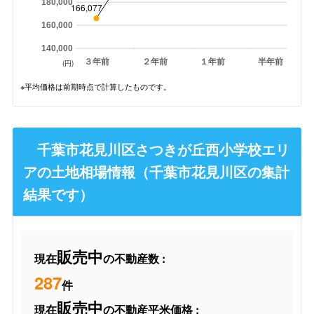
180,000
166,077
160,000
140,000
３年前
２年前
１年前
半年前
(円)
※平均価格は前期時点で計算したものです。
千葉市花見川区さつきが丘西小学校エリ
アの土地相場情報（千葉市花見川区の集計
結果です）
販売中
現在
の不動産数 :
287
件
販売中
現在
の不動産平米価格 :