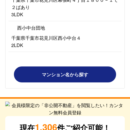
２ぱあり
3LDK
西小中台団地
千葉県千葉市花見川区西小中台４
2LDK
マンション名から探す
1,306
現在
件ご紹介可能！