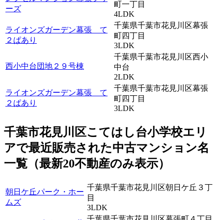
町一丁目
ーズ
4LDK
千葉県千葉市花見川区幕張
ライオンズガーデン幕張 て
町四丁目
２ぱあり
3LDK
千葉県千葉市花見川区西小
西小中台団地２９号棟
中台
2LDK
千葉県千葉市花見川区幕張
ライオンズガーデン幕張 て
町四丁目
２ぱあり
3LDK
千葉市花見川区こてはし台小学校エリ
アで最近
販売
された中古マンション名
一覧（最新20不動産のみ表示）
千葉県千葉市花見川区朝日ケ丘３丁
朝日ケ丘パーク・ホー
目
ムズ
3LDK
千葉県千葉市花見川区幕張町４丁目