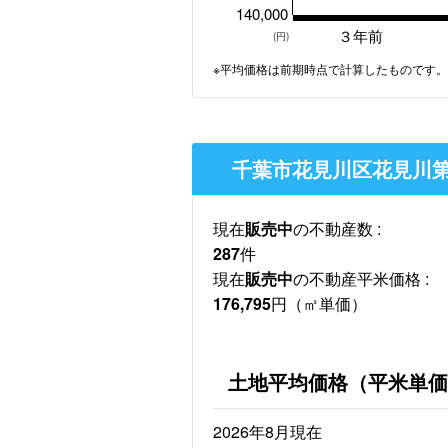
140,000
３年前
(円)
※平均価格は前期時点で計算したものです。
千葉市花見川区花見川第
現在
販売中
の不動産数 :
287
件
現在
販売中
の不動産平米価格 :
176,795
円（㎡単価）
土地平均価格（平米単価
2026年8月現在