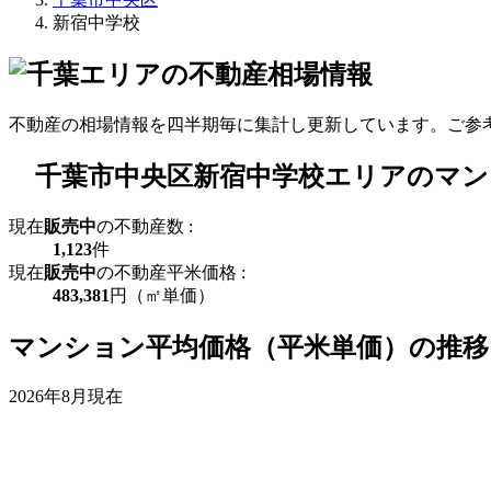
新宿中学校
不動産の相場情報を四半期毎に集計し更新しています。ご参
千葉市中央区新宿中学校エリアのマン
現在
販売中
の不動産数 :
1,123
件
現在
販売中
の不動産平米価格 :
483,381
円（㎡単価）
マンション平均価格（平米単価）の推移
2026年8月現在