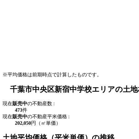
※平均価格は前期時点で計算したものです。
千葉市中央区新宿中学校エリアの土地
現在
販売中
の不動産数 :
473
件
現在
販売中
の不動産平米価格 :
202,050
円（㎡単価）
土地平均価格（平米単価）の推移