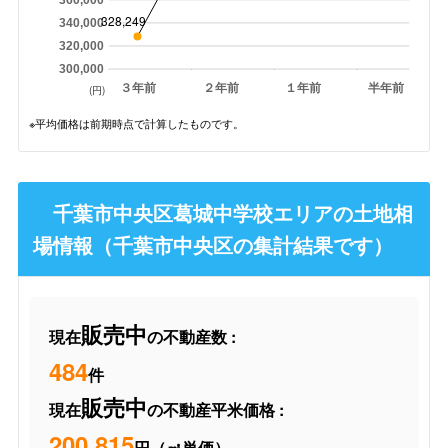
328,249
340,000
320,000
300,000
３年前
２年前
１年前
半年前
(円)
※平均価格は前期時点で計算したものです。
千葉市中央区葛城中学校エリアの土地相
場情報（千葉市中央区の集計結果です）
販売中
現在
の不動産数 :
484
件
販売中
現在
の不動産平米価格 :
200,815
円（㎡単価）